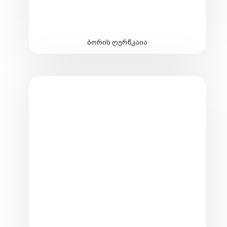
ბორის ღურწკაია