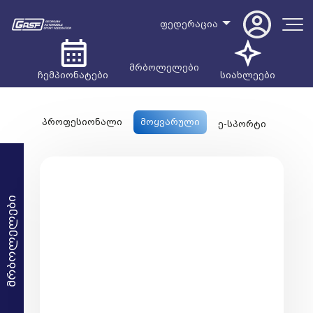
ფედერაცია
მრბოლელები
ჩემპიონატები
სიახლეები
პროფესიონალი
მოყვარული
ე-სპორტი
მრბოლელები